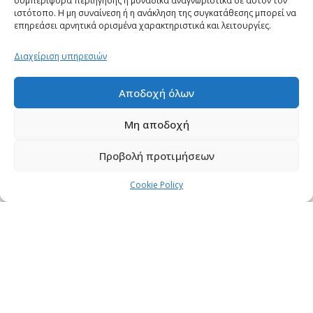
συμπεριφορά περιήγησης ή μοναδικά αναγνωριστικά σε αυτόν τον
Κεντρικό:
ιστότοπο. Η μη συναίνεση ή η ανάκληση της συγκατάθεσης μπορεί να
επηρεάσει αρνητικά ορισμένα χαρακτηριστικά και λειτουργίες.
Διεύθυνση: Βάκχου 30, ΤΚ 546 29, Θεσσαλονίκη
Διαχείριση υπηρεσιών
Επικοινωνία
Αποδοχή όλων
Τηλ.:
23820 81086
,
23820 81087
,
23820 81088
,
23820 29269
Μη αποδοχή
Fax:
23820 82750
Προβολή προτιμήσεων
Email:
tecnoplastica@otenet.gr
Cookie Policy
© 2019 TECNO PLASTICA HELLAS Α.Ε. , All Rights Reserved |
Powered by