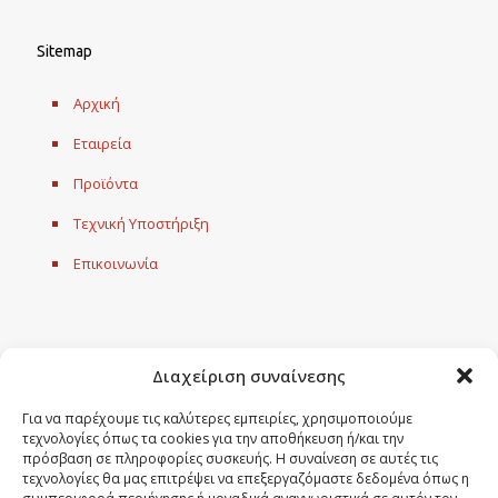
Sitemap
Αρχική
Εταιρεία
Προϊόντα
Τεχνική Υποστήριξη
Επικοινωνία
Διεύθυνση
Διαχείριση συναίνεσης
Εργοστάσιο:
Για να παρέχουμε τις καλύτερες εμπειρίες, χρησιμοποιούμε
τεχνολογίες όπως τα cookies για την αποθήκευση ή/και την
Διεύθυνση: Eπαρχιακή Οδός Γιαννιτσών – Αξού, ΤΚ 581 00 – ΤΘ
πρόσβαση σε πληροφορίες συσκευής. Η συναίνεση σε αυτές τις
53, Γιαννιτσά Νομού Πέλλας
τεχνολογίες θα μας επιτρέψει να επεξεργαζόμαστε δεδομένα όπως η