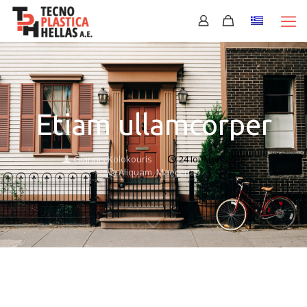
Etiam ullamcorper
Giannis Kolokouris
24 Ιουλίου, 2018
Aliquam
,
Maecenas