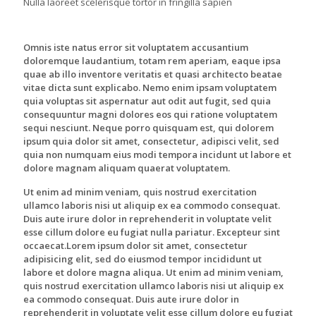
Nulla laoreet scelerisque tortor in fringilla sapien
Omnis iste natus error sit voluptatem accusantium
doloremque laudantium, totam rem aperiam, eaque ipsa
quae ab illo inventore veritatis et quasi architecto beatae
vitae dicta sunt explicabo. Nemo enim ipsam voluptatem
quia voluptas sit aspernatur aut odit aut fugit, sed quia
consequuntur magni dolores eos qui ratione voluptatem
sequi nesciunt. Neque porro quisquam est, qui dolorem
ipsum quia dolor sit amet, consectetur, adipisci velit, sed
quia non numquam eius modi tempora incidunt ut labore et
dolore magnam aliquam quaerat voluptatem.
Ut enim ad minim veniam, quis nostrud exercitation
ullamco laboris nisi ut aliquip ex ea commodo consequat.
Duis aute irure dolor in reprehenderit in voluptate velit
esse cillum dolore eu fugiat nulla pariatur. Excepteur sint
occaecat.Lorem ipsum dolor sit amet, consectetur
adipisicing elit, sed do eiusmod tempor incididunt ut
labore et dolore magna aliqua. Ut enim ad minim veniam,
quis nostrud exercitation ullamco laboris nisi ut aliquip ex
ea commodo consequat. Duis aute irure dolor in
reprehenderit in voluptate velit esse cillum dolore eu fugiat