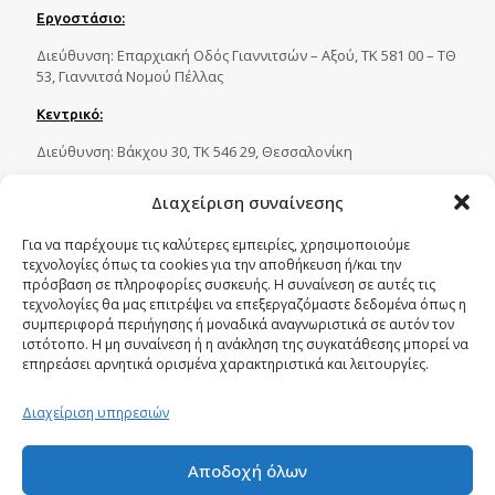
Εργοστάσιο:
Διεύθυνση: Eπαρχιακή Οδός Γιαννιτσών – Αξού, ΤΚ 581 00 – ΤΘ
53, Γιαννιτσά Νομού Πέλλας
Κεντρικό:
Διεύθυνση: Βάκχου 30, ΤΚ 546 29, Θεσσαλονίκη
Διαχείριση συναίνεσης
Επικοινωνία
Για να παρέχουμε τις καλύτερες εμπειρίες, χρησιμοποιούμε
τεχνολογίες όπως τα cookies για την αποθήκευση ή/και την
Τηλ.:
23820 81086
,
23820 81087
,
πρόσβαση σε πληροφορίες συσκευής. Η συναίνεση σε αυτές τις
23820 81088
,
23820 29269
τεχνολογίες θα μας επιτρέψει να επεξεργαζόμαστε δεδομένα όπως η
συμπεριφορά περιήγησης ή μοναδικά αναγνωριστικά σε αυτόν τον
Fax:
23820 82750
ιστότοπο. Η μη συναίνεση ή η ανάκληση της συγκατάθεσης μπορεί να
επηρεάσει αρνητικά ορισμένα χαρακτηριστικά και λειτουργίες.
Email:
tecnoplastica@otenet.gr
Διαχείριση υπηρεσιών
Αποδοχή όλων